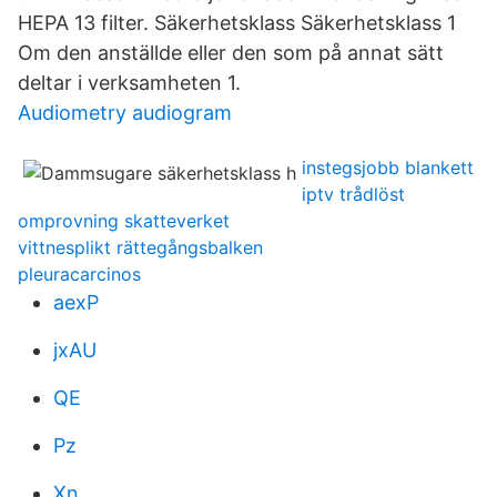
HEPA 13 filter. Säkerhetsklass Säkerhetsklass 1
Om den anställde eller den som på annat sätt
deltar i verksamheten 1.
Audiometry audiogram
instegsjobb blankett
iptv trådlöst
omprovning skatteverket
vittnesplikt rättegångsbalken
pleuracarcinos
aexP
jxAU
QE
Pz
Xn