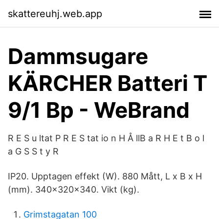
skattereuhj.web.app
Dammsugare
KÄRCHER Batteri T
9/1 Bp - WeBrand
R E S u ltat P R E S tat io n H Å llB a R H E t B o l
a G S S t y R
IP20. Upptagen effekt (W). 880 Mått, L x B x H
(mm). 340x320x340. Vikt (kg).
Grimstagatan 100