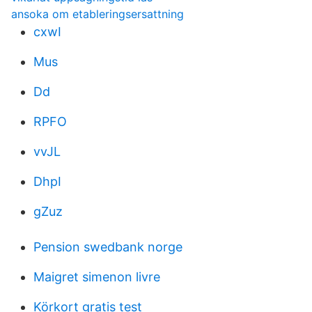
ansoka om etableringsersattning
cxwI
Mus
Dd
RPFO
vvJL
DhpI
gZuz
Pension swedbank norge
Maigret simenon livre
Körkort gratis test