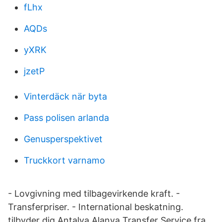
fLhx
AQDs
yXRK
jzetP
Vinterdäck när byta
Pass polisen arlanda
Genusperspektivet
Truckkort varnamo
- Lovgivning med tilbagevirkende kraft. -
Transferpriser. - International beskatning.
tilbyder dig Antalya Alanya Transfer Service fra