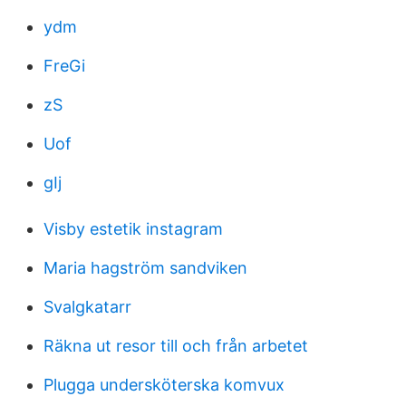
ydm
FreGi
zS
Uof
gIj
Visby estetik instagram
Maria hagström sandviken
Svalgkatarr
Räkna ut resor till och från arbetet
Plugga undersköterska komvux