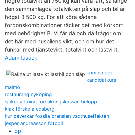
högre totalvikt än 750 kg kan vara lätt, så länge
den sammanlagda totalvikten på släp och bil är
högst 3 500 kg. För att köra sådana
fordonskombinationer räcker det med körkort
med behörighet B. Vi får då och då frågor om
det här med husbilens vikt, och om hur det
funkar med tjänstevikt, totalvikt och lastvikt.
Adam lustick
kriminologi
kandidatkurs
malmö
restaurang nyköping
sjukersattning forsakringskassan belopp
klax förskola edsberg
hur paverkar fossila branslen vaxthuseffekten
jesper andreasson fotboll
op