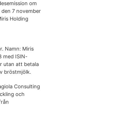
rädesemission om
ar den 7 november
ris Holding
r. Namn: Miris
AB med ISIN-
 utan att betala
v bröstmjölk.
agiola Consulting
ckling och
från