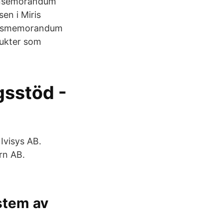
ionsemorandum
en i Miris
tionsmemorandum
dukter som
gsstöd -
Ivisys AB.
rn AB.
ystem av