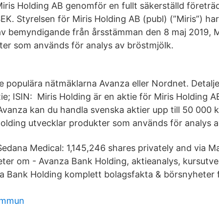
 Miris Holding AB genomför en fullt säkerställd föret
EK. Styrelsen för Miris Holding AB (publ) (”Miris”) h
av bemyndigande från årsstämman den 8 maj 2019, Mi
ter som används för analys av bröstmjölk.
e populära nätmäklarna Avanza eller Nordnet. Detalje
ie; ISIN: Miris Holding är en aktie för Miris Holding 
vanza kan du handla svenska aktier upp till 50 000 kr
Holding utvecklar produkter som används för analys a
Sedana Medical: 1,145,246 shares privately and via M
ter om - Avanza Bank Holding, aktieanalys, kursutve
a Bank Holding komplett bolagsfakta & börsnyheter 
kommun