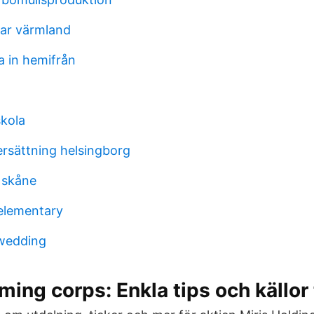
ar värmland
a in hemifrån
kola
ersättning helsingborg
 skåne
lementary
 wedding
ing corps: Enkla tips och källor 