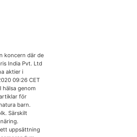
en koncern där de
is India Pvt. Ltd
a aktier i
 2020 09:26 CET
tal hälsa genom
rtiklar för
matura barn.
k. Särskilt
 näring.
ett uppsättning