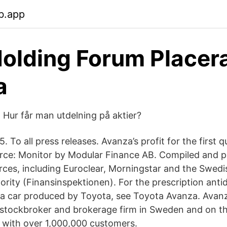
b.app
Holding Forum Placera
a
 Hur får man utdelning på aktier?
 To all press releases. Avanza’s profit for the first q
urce: Monitor by Modular Finance AB. Compiled and 
rces, including Euroclear, Morningstar and the Swedi
ority (Finansinspektionen). For the prescription anti
 a car produced by Toyota, see Toyota Avanza. Avan
t stockbroker and brokerage firm in Sweden and on 
 with over 1,000,000 customers.