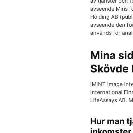
av tjänster och 
avseende Miris fö
Holding AB (publ
avseende den för
används för anal
Mina sid
Skövde
IMINT Image Inte
International Fi
LifeAssays AB. 
Hur man tj
inkomster