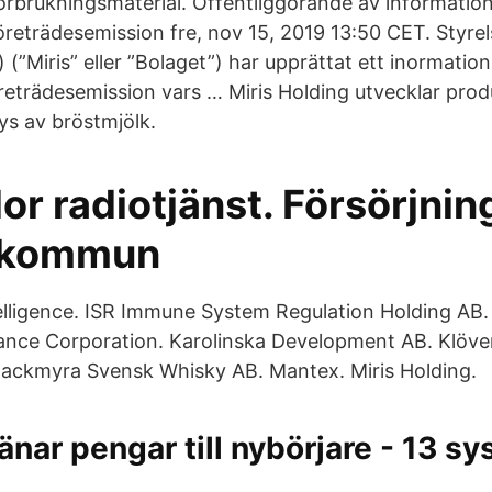
förbrukningsmaterial. Offentliggörande av informat
reträdesemission fre, nov 15, 2019 13:50 CET. Styrels
) (”Miris” eller ”Bolaget”) har upprättat ett inorma
eträdesemission vars … Miris Holding utvecklar pro
ys av bröstmjölk.
or radiotjänst. Försörjnin
 kommun
lligence. ISR Immune System Regulation Holding AB. 
nance Corporation. Karolinska Development AB. Klöve
Mackmyra Svensk Whisky AB. Mantex. Miris Holding.
änar pengar till nybörjare - 13 s