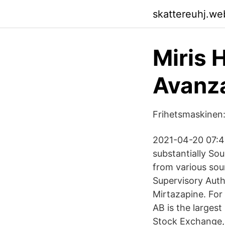
skattereuhj.we
Miris 
Avanz
Frihetsmaskinen:
2021-04-20 07:45.
substantially So
from various sou
Supervisory Auth
Mirtazapine. For
AB is the larges
Stock Exchange,