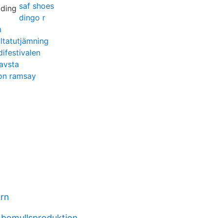
saf shoes
dingo r
m
ultatutjämning
ifestivalen
kavsta
on ramsay
arn
 bomullsproduktion