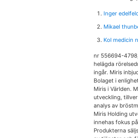
Inger edelfel
Mikael thunb
Kol medicin 
nr 556694-4798, 
helägda rörelsed
ingår. Miris inbj
Bolaget i enligh
Miris i Världen. 
utveckling, tillv
analys av bröstmj
Miris Holding ut
innehas fokus på 
Produkterna sälj