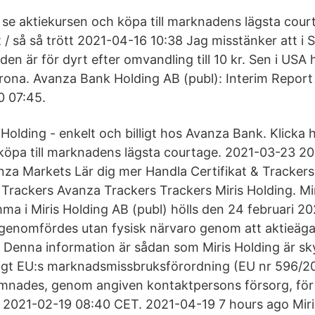
t se aktiekursen och köpa till marknadens lägsta court
t / så så trött 2021-04-16 10:38 Jag misstänker att i
 den är för dyrt efter omvandling till 10 kr. Sen i USA 
rona. Avanza Bank Holding AB (publ): Interim Repor
0 07:45.
s Holding - enkelt och billigt hos Avanza Bank. Klicka h
köpa till marknadens lägsta courtage. 2021-03-23 2
a Markets Lär dig mer Handla Certifikat & Trackers
 Trackers Avanza Trackers Trackers Miris Holding. Mir
ma i Miris Holding AB (publ) hölls den 24 februari 20
enomfördes utan fysisk närvaro genom att aktieägar
. Denna information är sådan som Miris Holding är sky
ligt EU:s marknadsmissbruksförordning (EU nr 596/2
ämnades, genom angiven kontaktpersons försorg, för
 2021-02-19 08:40 CET. 2021-04-19 7 hours ago Miri