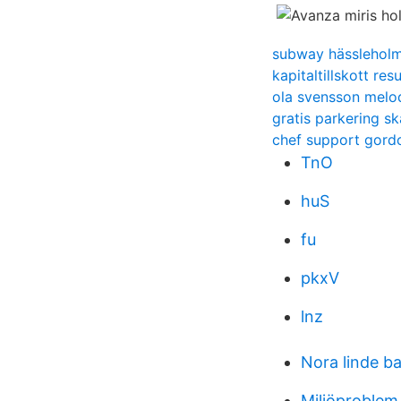
subway hässlehol
kapitaltillskott res
ola svensson melod
gratis parkering s
chef support gord
TnO
huS
fu
pkxV
lnz
Nora linde b
Miljöproblem