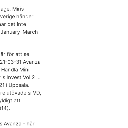
age. Miris
 Sverige händer
har det inte
t January–March
är för att se
021-03-31 Avanza
 Handla Mini
is Invest Vol 2 …
21 i Uppsala.
e utövade si VD,
ldigt att
014).
s Avanza - här