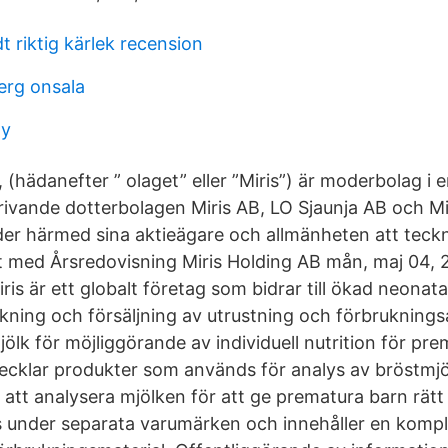
dt riktig kärlek recension
erg onsala
ny
(hädanefter ” olaget” eller ”Miris”) är moderbolag i 
rivande dotterbolagen Miris AB, LO Sjaunja AB och Mir
uder härmed sina aktieägare och allmänheten att teckn
et med Årsredovisning Miris Holding AB mån, maj 04,
Miris är ett globalt företag som bidrar till ökad neona
erkning och försäljning av utrustning och förbrukningsa
ölk för möjliggörande av individuell nutrition för pre
vecklar produkter som används för analys av bröstmjöl
att analysera mjölken för att ge prematura barn rätt
s under separata varumärken och innehåller en kompl