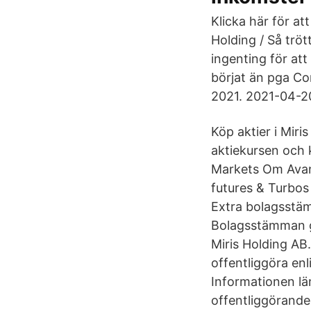
Klicka här för at
Holding / Så tröt
ingenting för att
börjat än pga Co
2021. 2021-04-2
Köp aktier i Miri
aktiekursen och 
Markets Om Avanz
futures & Turbos
Extra bolagsstäm
Bolagsstämman g
Miris Holding AB
offentliggöra en
Informationen l
offentliggörande