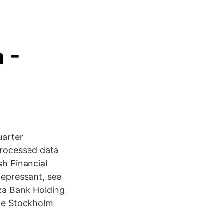
 -
uarter
processed data
sh Financial
depressant, see
za Bank Holding
the Stockholm