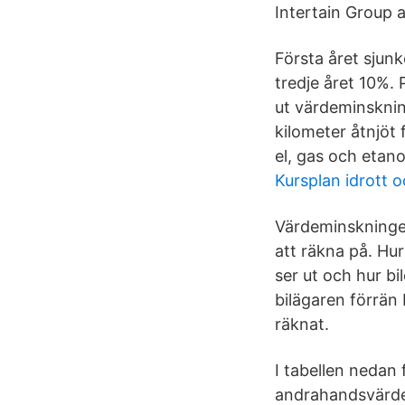
Intertain Group a
Första året sjunk
tredje året 10%. 
ut värdeminskning
kilometer åtnjöt 
el, gas och etan
Kursplan idrott 
Värdeminskningen
att räkna på. Hu
ser ut och hur bi
bilägaren förrän 
räknat.
I tabellen nedan 
andrahandsvärde.