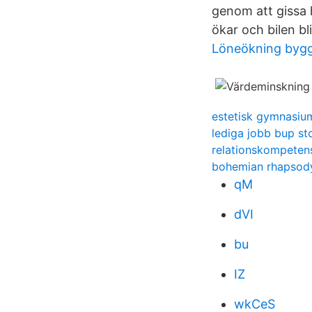
genom att gissa h
ökar och bilen bli
Löneökning byg
estetisk gymnasiu
lediga jobb bup s
relationskompeten
bohemian rhapsody
qM
dVI
bu
IZ
wkCeS