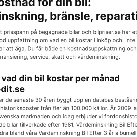
ostnad för din bil:
nskning, bränsle, reparat
ett prisspann på begagnade bilar och bilpriser.se har e
d uppfattning om vad en bil kostar i inköp och, inte 
r att äga. Du får både en kostnadsuppskattning och 
inansiering, service, skatt och värdeminskning.
 vad din bil kostar per månad
dit.se
r de senaste 30 åren byggt upp en databas beståen
historiksposter från fler än 100.000 källor. År 2009 
enska marknaden och idag erbjuder vi fordonshistori
e bilar tillverkade efter 1981. Värdeminskning Bil Eft
dra bland våra Värdeminskning Bil Efter 3 år albumell