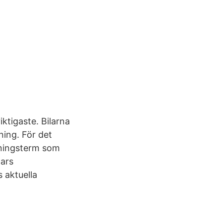
iktigaste. Bilarna
ing. För det
isningsterm som
gars
 aktuella