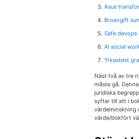
Asus transfo
Broavgift su
Safe devops
Al social wor
Yrkestest gra
Näst två av tre n
måste gå. Denna 
juridiska begrepp
syftar till att i
värdeminskning o
värde/bokfört vä