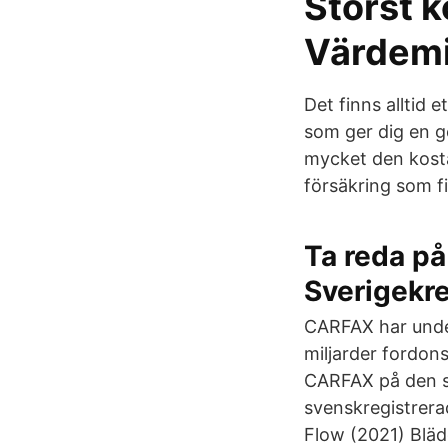
Störst k
Värdemi
Det finns alltid 
som ger dig en go
mycket den kosta
försäkring som f
Ta reda på
Sverigekre
CARFAX har unde
miljarder fordons
CARFAX på den sv
svenskregistrerad
Flow (2021) Bläd