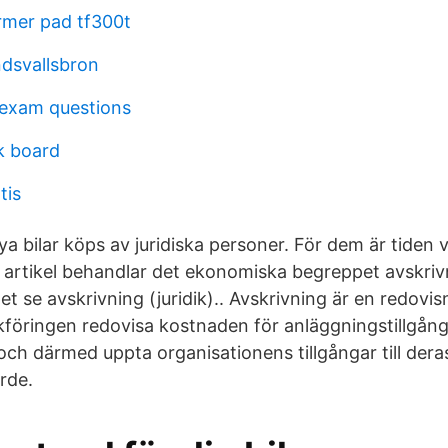
rmer pad tf300t
ndsvallsbron
 exam questions
k board
tis
ya bilar köps av juridiska personer. För dem är tiden v
artikel behandlar det ekonomiska begreppet avskrivn
et se avskrivning (juridik).. Avskrivning är en redov
 bokföringen redovisa kostnaden för anläggningstillgån
ch därmed uppta organisationens tillgångar till deras
rde.