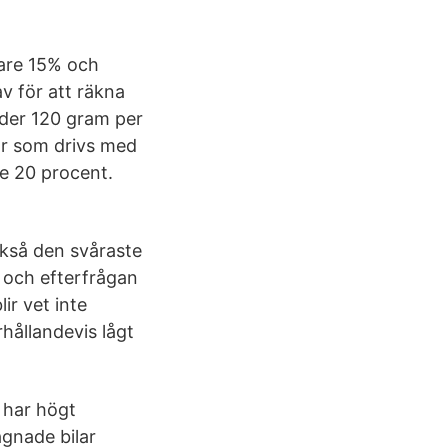
igare 15% och
v för att räkna
under 120 gram per
lar som drivs med
e 20 procent.
ckså den svåraste
 och efterfrågan
ir vet inte
rhållandevis lågt
s har högt
gnade bilar