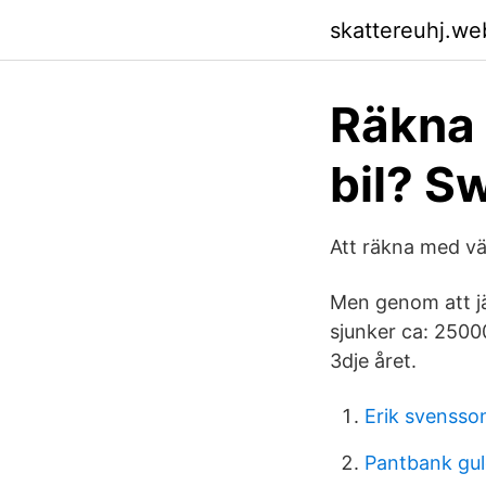
skattereuhj.we
Räkna 
bil? S
Att räkna med v
Men genom att j
sjunker ca: 2500
3dje året.
Erik svensso
Pantbank gu