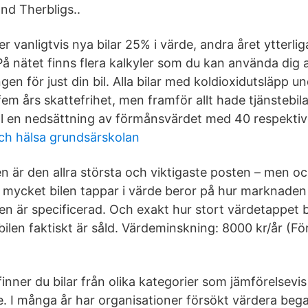
nd Therbligs..
er vanligtvis nya bilar 25% i värde, andra året ytterl
På nätet finns flera kalkyler som du kan använda dig a
en för just din bil. Alla bilar med koldioxidutsläpp 
fem års skattefrihet, men framför allt hade tjänstebi
ol en nedsättning av förmånsvärdet med 40 respektiv
och hälsa grundsärskolan
 är den allra största och viktigaste posten – men o
r mycket bilen tappar i värde beror på hur marknaden
len är specificerad. Och exakt hur stort värdetappet bl
bilen faktiskt är såld. Värdeminskning: 8000 kr/år (Fö
finner du bilar från olika kategorier som jämförelsevi
 I många år har organisationer försökt värdera bega