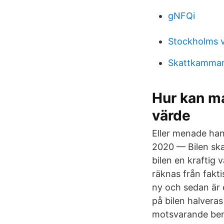
gNFQi
Stockholms 
Skattkammar
Hur kan ma
värde
Eller menade han
2020 — Bilen ska 
bilen en kraftig
räknas från fakti
ny och sedan är 
på bilen halvera
motsvarande bens