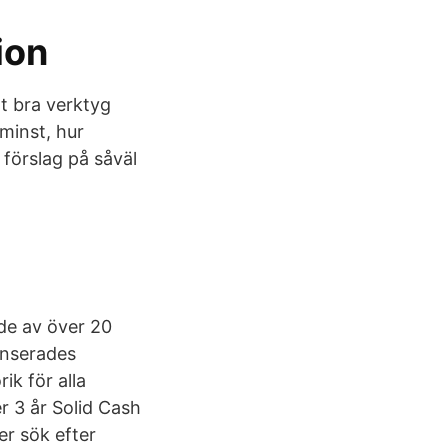
ion
tt bra verktyg
minst, hur
förslag på såväl
de av över 20
lanserades
k för alla
er 3 år Solid Cash
er sök efter