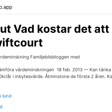
b.app
ut Vad kostar det att
wiftcourt
ärdeminskning Familjebilsbloggen med
ämföra värdeminskningen 18 feb. 2013 — Kan tänka m
0kr/år i inbytesvärde. Åtminstone de första 2 åren. 
n lund
ld