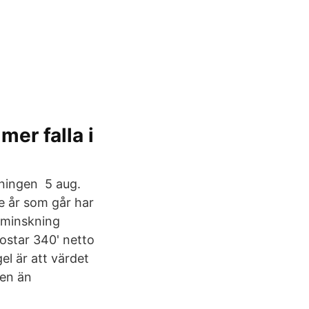
er falla i
kningen 5 aug.
je år som går har
eminskning
kostar 340' netto
l är att värdet
len än