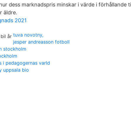
ur dess marknadspris minskar i värde i förhållande till
r äldre.
gnads 2021
tuva novotny,
jesper andreasson fotboll
m stockholm
tockholm
s i pedagogernas varld
 uppsala bio