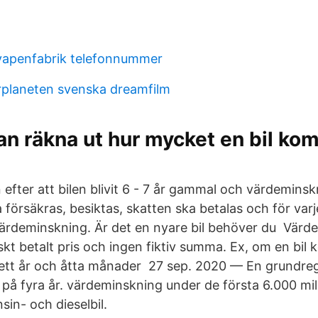
vapenfabrik telefonnummer
planeten svenska dreamfilm
n räkna ut hur mycket en bil komm
 efter att bilen blivit 6 - 7 år gammal och värdemins
försäkras, besiktas, skatten ska betalas och för var
 värdeminskning. Är det en nyare bil behöver du Värd
skt betalt pris och ingen fiktiv summa. Ex, om en bil 
ett år och åtta månader 27 sep. 2020 — En grundrege
s på fyra år. värdeminskning under de första 6.000 mi
in- och dieselbil.