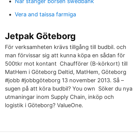
När stänger börsen swedbank
Vera and taissa farmiga
Jetpak Göteborg
För verksamheten krävs tillgång till budbil. och
man förvissar sig att kunna köpa en sådan för
500tkr mot kontant Chaufförer (B-körkort) till
MatHem i Göteborg Deltid, MatHem, Göteborg
#jobb #​jobbgöteborg 13 november 2013. Så –
sugen på att köra budbil? You own Söker du nya
utmaningar inom Supply Chain, inköp och
logistik i Göteborg? ValueOne.